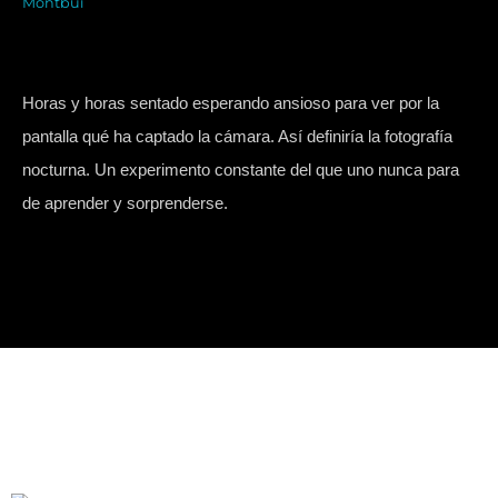
g
b
o
e
c
r
e
o
r
e
Horas y horas sentado esperando ansioso para ver por la
a
k
pantalla qué ha captado la cámara. Así definiría la fotografía
nocturna. Un experimento constante del que uno nunca para
m
de aprender y sorprenderse.